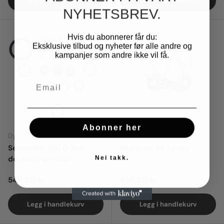
Legg i handlekurv
Legg i handlekurv
NYHETSBREV.
Hvis du abonnerer får du:
Eksklusive tilbud og nyheter før alle andre og
kampanjer som andre ikke vil få.
Email
Abonner her
Dykkerutstyr.no
Dykkerutstyr.no
Servicekit San O Sub
Multitool XS Scuba
Nei takk.
dobbelkran m/ISO
Regular price
Regular price
549,00 kr
830,00 kr
Legg i handlekurv
Legg i handlekurv