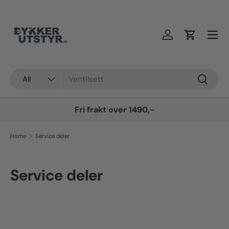
Skip to content
Log in
Cart
Søk
Product type
Søk
All
Fri frakt over 1490,-
Home
Service deler
Service deler