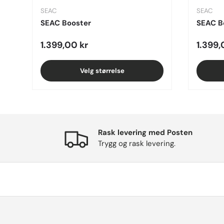
SEAC
SEAC
SEAC Booster
SEAC B
Regular price
Sale p
1.399,00 kr
1.399,
Velg størrelse
Rask levering med Posten
Trygg og rask levering.