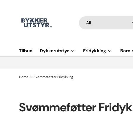
Skip to content
Søk
Product type
All
Tilbud
Dykkerutstyr
Fridykking
Barn
Home
Svømmeføtter Fridykking
Svømmeføtter Fridyk