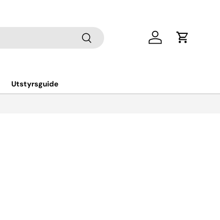
Søk
Log in
Cart
Utstyrsguide