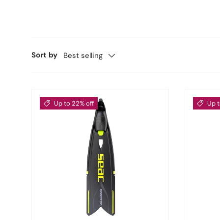
Sort by
Best selling
Up to 22% off
Up t