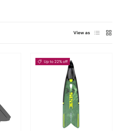
List
Grid
View as
Up to 22% off