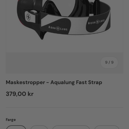
of
9
/
9
Maskestropper - Aqualung Fast Strap
Regular price
379,00 kr
Farge