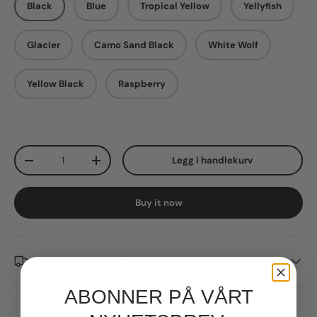
Black
Blue
Tropical Yellow
Yellyfish
Glacier
Camo Sand Black
White Wolf
Yellow Black
Raspberry
Qty
Legg i handlekurv
Decrease quantity
Increase quantity
Buy it now
Leveringsinformasjon
ABONNER PÅ VÅRT