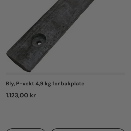
Bly, P-vekt 4,9 kg for bakplate
Regular price
1.123,00 kr