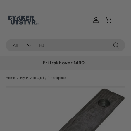
Skip to content
Log in
Cart
Søk
Product type
Søk
All
Fri frakt over 1490,-
Home
Bly, P-vekt 4,9 kg for bakplate
Skip to product information