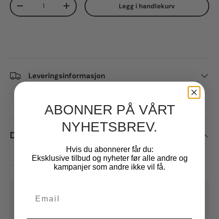
Qty
Legg i handlekurv
Decrease quantity
Increase quantity
Leveringsinformasjon
ABONNER PÅ VÅRT
NYHETSBREV.
Description
Hvis du abonnerer får du:
Eksklusive tilbud og nyheter før alle andre og
kampanjer som andre ikke vil få.
Email
Sikker betaling
Betalingsmetoder