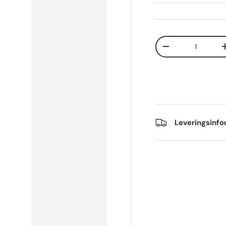
Qty
Decrease quantit
Leveringsinf