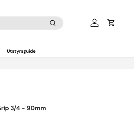
Søk
Log in
Cart
Utstyrsguide
Grip 3/4 - 90mm
ce