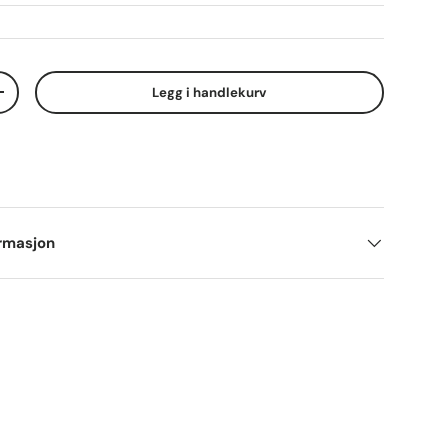
Legg i handlekurv
y
Increase quantity
ormasjon