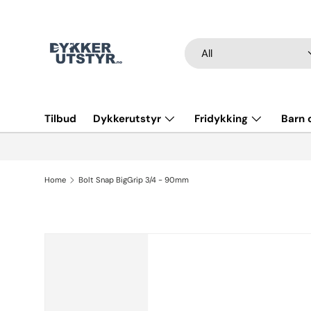
Skip to content
Søk
Product type
All
Tilbud
Dykkerutstyr
Fridykking
Barn
Home
Bolt Snap BigGrip 3/4 - 90mm
Skip to product information