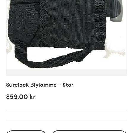
Surelock Blylomme - Stor
Regular price
859,00 kr