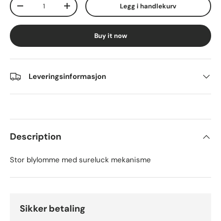
Qty
Legg i handlekurv
Decrease quantity
Increase quantity
Buy it now
Leveringsinformasjon
Description
Stor blylomme med sureluck mekanisme
Sikker betaling